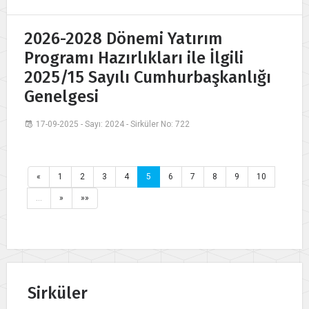
2026-2028 Dönemi Yatırım
Programı Hazırlıkları ile İlgili
2025/15 Sayılı Cumhurbaşkanlığı
Genelgesi
17-09-2025 - Sayı: 2024 - Sirküler No: 722
«
1
2
3
4
5
6
7
8
9
10
…
»
»»
Sirküler