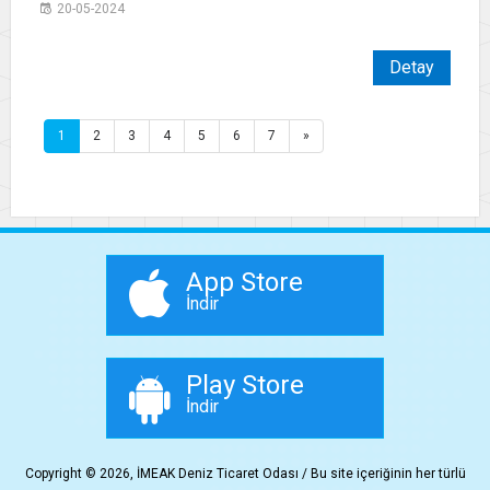
20-05-2024
Detay
1
2
3
4
5
6
7
»
App Store
İndir
Play Store
İndir
Copyright © 2026, İMEAK Deniz Ticaret Odası / Bu site içeriğinin her türlü