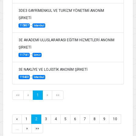
3DE3 GAYRİMENKUL VE TURİZM YÖNETİMİ ANONİM
ŞİRKETİ
-
115807
İstanbul
3E AKADEMİ ULUSLARARASI EĞİTİM HİZMETLERİ ANONİM
ŞİRKETİ
-
117161
İzmir
3E NAKLİYE VE LOJİSTİK ANONİM ŞİRKETİ
-
119403
İstanbul
««
«
1
»
»»
«
1
2
3
4
5
6
7
8
9
10
…
»
»»