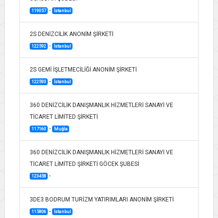
-
119057
İstanbul
2S DENİZCİLİK ANONİM ŞİRKETİ
-
122592
İstanbul
2S GEMİ İŞLETMECİLİĞİ ANONİM ŞİRKETİ
-
122593
İstanbul
360 DENİZCİLİK DANIŞMANLIK HİZMETLERİ SANAYİ VE
TİCARET LİMİTED ŞİRKETİ
-
117160
Muğla
360 DENİZCİLİK DANIŞMANLIK HİZMETLERİ SANAYİ VE
TİCARET LİMİTED ŞİRKETİ GÖCEK ŞUBESİ
-
123458
3DE3 BODRUM TURİZM YATIRIMLARI ANONİM ŞİRKETİ
-
115806
İstanbul