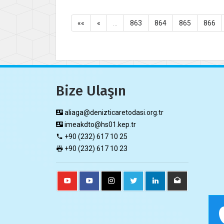
««
«
…
863
864
865
866
Bize Ulaşın
aliaga@denizticaretodasi.org.tr
imeakdto@hs01.kep.tr
+90 (232) 617 10 25
+90 (232) 617 10 23