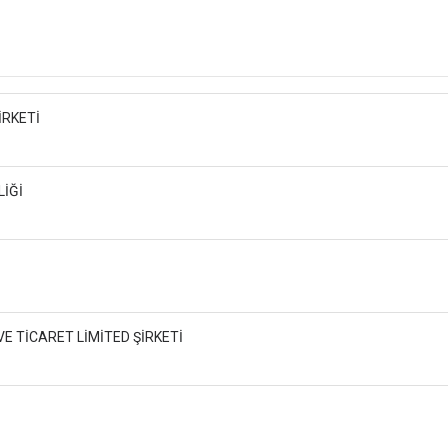
İRKETİ
LİĞİ
VE TİCARET LİMİTED ŞİRKETİ