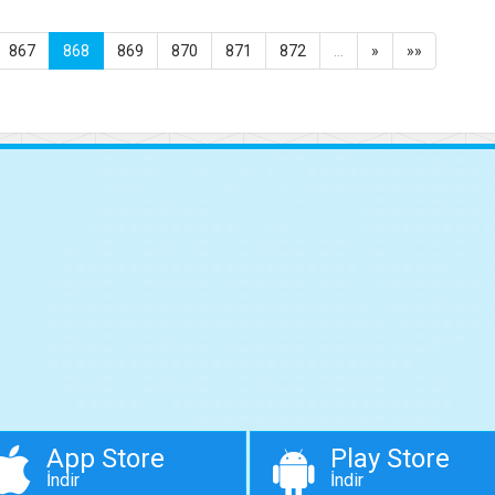
867
868
869
870
871
872
…
»
»»
App Store
Play Store
İndir
İndir