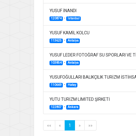
YUSUF İNANDI
-
120874
İstanbul
YUSUF KAMİL KOLCU
-
113625
Antalya
YUSUF LEDER FOTOĞRAF SU SPORLARI VE Tİ
-
103854
Antalya
YUSUFOĞULLARI BALIKÇILIK TURİZM İSTİHSA
-
110669
Hatay
YUTU TURİZM LİMİTED ŞİRKETİ
-
122807
Ankara
««
«
1
»
»»