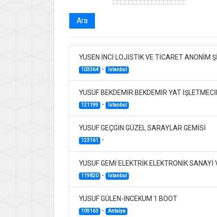
Ara
YUSEN İNCİ LOJİSTİK VE TİCARET ANONİM Ş
-
103364
İstanbul
YUSUF BEKDEMİR BEKDEMİR YAT İŞLETMECİ
-
121199
İstanbul
YUSUF GEÇGİN GÜZEL SARAYLAR GEMİSİ
-
123161
YUSUF GEMİ ELEKTRİK ELEKTRONİK SANAYİ 
-
119820
İstanbul
YUSUF GÜLEN-İNCEKUM 1 BOOT
-
109163
Antalya