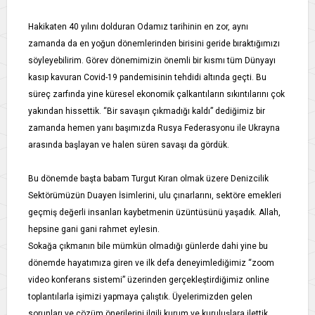
Hakikaten 40 yılını dolduran Odamız tarihinin en zor, aynı
zamanda da en yoğun dönemlerinden birisini geride bıraktığımızı
söyleyebilirim. Görev dönemimizin önemli bir kısmı tüm Dünyayı
kasıp kavuran Covid-19 pandemisinin tehdidi altında geçti. Bu
süreç zarfında yine küresel ekonomik çalkantıların sıkıntılarını çok
yakından hissettik. “Bir savaşın çıkmadığı kaldı” dediğimiz bir
zamanda hemen yanı başımızda Rusya Federasyonu ile Ukrayna
arasında başlayan ve halen süren savaşı da gördük.
Bu dönemde başta babam Turgut Kıran olmak üzere Denizcilik
Sektörümüzün Duayen İsimlerini, ulu çınarlarını, sektöre emekleri
geçmiş değerli insanları kaybetmenin üzüntüsünü yaşadık. Allah,
hepsine gani gani rahmet eylesin.
Sokağa çıkmanın bile mümkün olmadığı günlerde dahi yine bu
dönemde hayatımıza giren ve ilk defa deneyimlediğimiz “zoom
video konferans sistemi” üzerinden gerçekleştirdiğimiz online
toplantılarla işimizi yapmaya çalıştık. Üyelerimizden gelen
sorunları ve çözüm önerilerini ilgili kurum ve kuruluşlara ilettik,