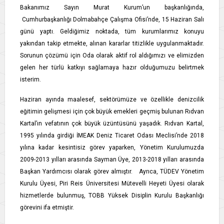
Bakanımız Sayın Murat Kurum’un başkanlığında,
Cumhurbaşkanlığı Dolmabahçe Çalışma Ofisi’nde, 15 Haziran Salı
günü yaptı. Geldiğimiz noktada, tüm kurumlarımız konuyu
yakından takip etmekte, alınan kararlar titizlikle uygulanmaktadır.
Sorunun çözümü için Oda olarak aktif rol aldığımızı ve elimizden
gelen her türlü katkıyı sağlamaya hazır olduğumuzu belirtmek
isterim.
Haziran ayında maalesef, sektörümüze ve özellikle denizcilik
eğitimin gelişmesi için çok büyük emekleri geçmiş bulunan Rıdvan
Kartal’ın vefatının çok büyük üzüntüsünü yaşadık. Rıdvan Kartal,
1995 yılında girdiği İMEAK Deniz Ticaret Odası Meclisi’nde 2018
yılına kadar kesintisiz görev yaparken, Yönetim Kurulumuzda
2009-2013 yılları arasında Sayman Üye, 2013-2018 yılları arasında
Başkan Yardımcısı olarak görev almıştır. Ayrıca, TÜDEV Yönetim
Kurulu Üyesi, Piri Reis Üniversitesi Mütevelli Heyeti Üyesi olarak
hizmetlerde bulunmuş, TOBB Yüksek Disiplin Kurulu Başkanlığı
görevini ifa etmiştir.