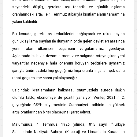
seyrindeki düşüş, gerekse aşı tedariki ve günlük aşılama
oranlarındaki artış ile 1 Temmuz itibarıyla kısıtlamaların tamamına
yakını kaldırıldı.
Bu konuda, gerekli aşı tedariklerini sağlayarak ve rekor sayıda
günlük aşılama sayıları ile dünyanın önde gelen devletleri arasında
yerini alan ülkemizin başarısını vurgulamamız gerekiyor.
Aşılamada bu hızla devam etmemiz ve salgında ortaya çıkan yeni
varyantlar nedeniyle hala önemini koruyan tedbirlere uymamız
şartıyla önümüzdeki kışı geçtiğimiz kışa oranla inşallah çok daha
rahat geçirebilme şansı yakalayacağız.
Salgındaki kısıtlamaların kalkması, önümüzdeki sürece ilişkin
olumlu tablo, ekonomiye de pozitif yansıyor. Veriler, 2021'in 2.
çeyreğinde GSYH büyümesinin Cumhuriyet tarihinin en yüksek
artış oranlarından birisi olacağına işaret ediyor.
Malumunuz, 1 Temmuz 1926 yılında, 815 sayılı “Türkiye
Sahillerinde Nakliyatı Bahriye (Kabotaj) ve Limanlarla Karasuları