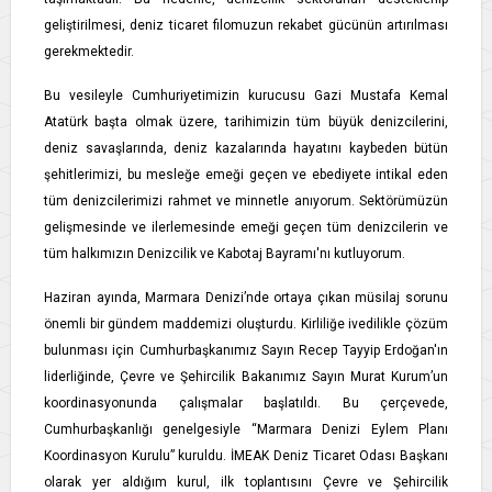
geliştirilmesi, deniz ticaret filomuzun rekabet gücünün artırılması
gerekmektedir.
Bu vesileyle Cumhuriyetimizin kurucusu Gazi Mustafa Kemal
Atatürk başta olmak üzere, tarihimizin tüm büyük denizcilerini,
deniz savaşlarında, deniz kazalarında hayatını kaybeden bütün
şehitlerimizi, bu mesleğe emeği geçen ve ebediyete intikal eden
tüm denizcilerimizi rahmet ve minnetle anıyorum. Sektörümüzün
gelişmesinde ve ilerlemesinde emeği geçen tüm denizcilerin ve
tüm halkımızın Denizcilik ve Kabotaj Bayramı'nı kutluyorum.
Haziran ayında, Marmara Denizi’nde ortaya çıkan müsilaj sorunu
önemli bir gündem maddemizi oluşturdu. Kirliliğe ivedilikle çözüm
bulunması için Cumhurbaşkanımız Sayın Recep Tayyip Erdoğan'ın
liderliğinde, Çevre ve Şehircilik Bakanımız Sayın Murat Kurum’un
koordinasyonunda çalışmalar başlatıldı. Bu çerçevede,
Cumhurbaşkanlığı genelgesiyle “Marmara Denizi Eylem Planı
Koordinasyon Kurulu” kuruldu. İMEAK Deniz Ticaret Odası Başkanı
olarak yer aldığım kurul, ilk toplantısını Çevre ve Şehircilik