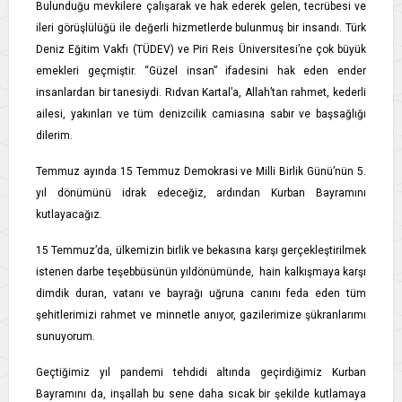
Bulunduğu mevkilere çalışarak ve hak ederek gelen, tecrübesi ve
ileri görüşlülüğü ile değerli hizmetlerde bulunmuş bir insandı. Türk
Deniz Eğitim Vakfı (TÜDEV) ve Piri Reis Üniversitesi’ne çok büyük
emekleri geçmiştir. “Güzel insan” ifadesini hak eden ender
insanlardan bir tanesiydi. Rıdvan Kartal’a, Allah’tan rahmet, kederli
ailesi, yakınları ve tüm denizcilik camiasına sabır ve başsağlığı
dilerim.
Temmuz ayında 15 Temmuz Demokrasi ve Milli Birlik Günü’nün 5.
yıl dönümünü idrak edeceğiz, ardından Kurban Bayramını
kutlayacağız.
15 Temmuz’da, ülkemizin birlik ve bekasına karşı gerçekleştirilmek
istenen darbe teşebbüsünün yıldönümünde, hain kalkışmaya karşı
dimdik duran, vatanı ve bayrağı uğruna canını feda eden tüm
şehitlerimizi rahmet ve minnetle anıyor, gazilerimize şükranlarımı
sunuyorum.
Geçtiğimiz yıl pandemi tehdidi altında geçirdiğimiz Kurban
Bayramını da, inşallah bu sene daha sıcak bir şekilde kutlamaya