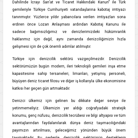
Dahilinde İcrayı San’at ve Ticaret Hakkındaki Kanun” ile Türk
gemileriyle Türkiye Cumhuriyeti vatandaşlarına kabotaj imtiyazı
tanınmıştır. Yüzlerce yıldır yabancılara verilen imtiyazları sona
erdiren önce Lozan Anlaşması ardından Kabotaj Kanunu ile
sadece bağımsızlığımız ve denizlerimizdeki hükümranlık
haklarımız için değil, aynı zamanda denizciliğimizin hızla
gelişmesi için de çok önemli adımlar atılmıştır.
Türkiye için denizcilik sektörü vazgeçilmezdir. Denizcilik
sektörümüzün bugün modern, ileri teknolojili gemileri inşa etme
kapasitesine sahip tersaneleri, limanları, yetişmiş personeli,
büyüyen deniz ticaret filosu ve diğer iş kollarıyla ülke ekonomisine
katkısı her geçen gün artmaktadır.
Denizci ülkemiz için gelinen bu dikkate değer seviye ile
yetinmemeliyiz. Ülkemizin yer aldığı coğrafyadaki stratejik
konumu, genç nüfusu, denizcilik tecrübesi ve bilgi altyapısı ve tüm
avantajlarından faydalanılarak dünya deniz taşımacılığındaki
payımızın artırılması, geleceğimiz yönünden büyük önem
taşımaktadır. Bu nedenle, denizcilik sektörünün desteklenip