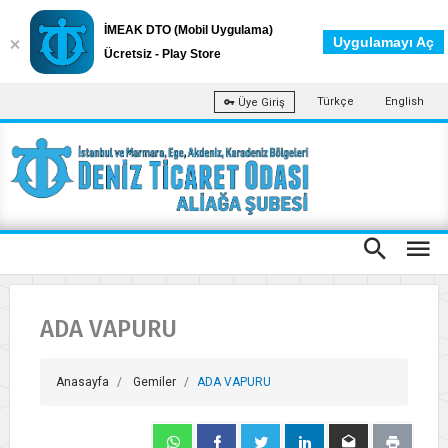
İMEAK DTO (Mobil Uygulama)
Uygulamayı Aç
Ücretsiz - Play Store
Türkçe
English
Üye Giriş
ADA VAPURU
Anasayfa
Gemiler
ADA VAPURU