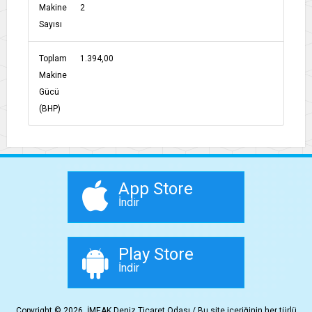
Makine
2
Sayısı
Toplam
1.394,00
Makine
Gücü
(BHP)
App Store
İndir
Play Store
İndir
Copyright © 2026, İMEAK Deniz Ticaret Odası / Bu site içeriğinin her türlü