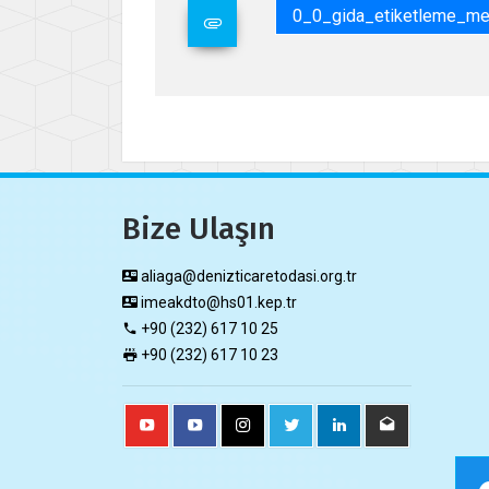
0_0_gida_etiketleme_me
Bize Ulaşın
aliaga@denizticaretodasi.org.tr
imeakdto@hs01.kep.tr
+90 (232) 617 10 25
+90 (232) 617 10 23