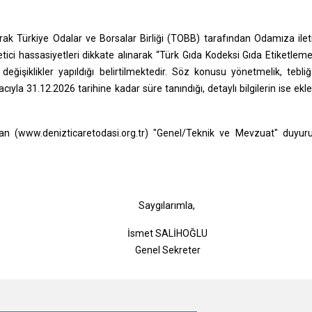
ak Türkiye Odalar ve Borsalar Birliği (TOBB) tarafından Odamıza ilet
etici hassasiyetleri dikkate alınarak “Türk Gıda Kodeksi Gıda Etiketlem
değişiklikler yapıldığı belirtilmektedir. Söz konusu yönetmelik, tebli
ıyla 31.12.2026 tarihine kadar süre tanındığı, detaylı bilgilerin ise ekl
 (www.denizticaretodasi.org.tr) "Genel/Teknik ve Mevzuat" duyuru
gılarımla,
t SALİHOĞLU
l Sekreter