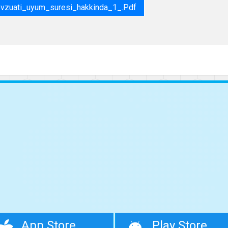
vzuati_uyum_suresi_hakkinda_1_.pdf
App Store
Play Store