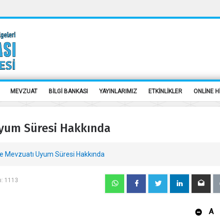
MEVZUAT
BİLGİ BANKASI
YAYINLARIMIZ
ETKİNLİKLER
ONLİNE H
Uyum Süresi Hakkında
me Mevzuatı Uyum Süresi Hakkında
ı: 1113
A