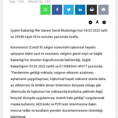
Sayı: 1426
Sirküler No: 182
A
İçişleri Bakanlığı İller İdaresi Genel Müdürlüğü'nün 04.03.2022 tarih
ve 25940 sayılı Ek'te sunulan yazısında özetle;
Koronavirüs (Covid19) salgını sürecinde toplumsal hayatın
işleyişine ilişkin usul ve esasların; salgının genel seyri ve Sağlık
Bakanlığı’nın önerileri doğrultusunda belirlendiği, Sağlık
Bakanlığının 03.03.2022 tarihli ve E­13588366­149­377 yazısında;
“Pandeminin geldiği noktada, salgının etkisinin azalması,
aşılamanın yaygınlaşması, toplumsal hayatı eskisine oranla daha
az etkilemesi ile birlikte alınan önlemlerin dünyada olduğu gibi
ülkemizde de toplumun her noktasında kısıtlama şeklinde değil,
bireysel düzeyde uygulanması önemli hale geldiği” vurgulanarak
maske kullanımı, HES kodu ve PCR testi istenmesine ilişkin
mevcut tedbir ve kuralların yeniden düzenlenmesinin istenildiği
belirtilerek,