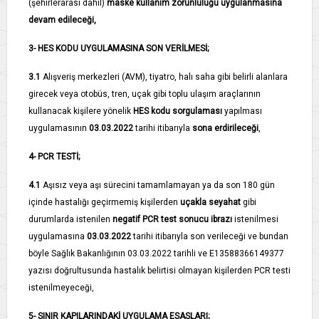
(şehirlerarası dahil)
maske kullanım zorunluluğu uygulanmasına
devam edileceği,
3- HES KODU UYGULAMASINA SON VERİLMESİ;
3.1­
Alışveriş merkezleri (AVM), tiyatro, halı saha gibi belirli alanlara
girecek veya otobüs, tren, uçak gibi toplu ulaşım araçlarının
kullanacak kişilere yönelik
HES kodu sorgulaması
yapılması
uygulamasının
03.03.2022
tarihi itibarıyla
sona erdirileceği
,
4- PCR TESTİ;
4.1­
Aşısız veya aşı sürecini tamamlamayan ya da son 180 gün
içinde hastalığı geçirmemiş kişilerden
uçakla seyahat
gibi
durumlarda istenilen
negatif PCR test sonucu ibrazı
istenilmesi
uygulamasına
03.03.2022
tarihi itibarıyla son verileceği ve bundan
böyle Sağlık Bakanlığının 03.03.2022 tarihli ve E­13588366­149­377
yazısı doğrultusunda hastalık belirtisi olmayan kişilerden PCR testi
istenilmeyeceği,
5- SINIR KAPILARINDAKİ UYGULAMA ESASLARI;