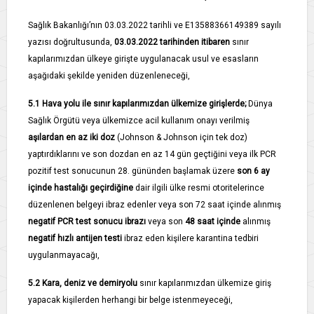
Sağlık Bakanlığı’nın 03.03.2022 tarihli ve E­13588366­149­389 sayılı
yazısı doğrultusunda,
03.03.2022 tarihinden itibaren
sınır
kapılarımızdan ülkeye girişte uygulanacak usul ve esasların
aşağıdaki şekilde yeniden düzenleneceği,
5.1­
Hava yolu ile sınır kapılarımızdan ülkemize girişlerde;
Dünya
Sağlık Örgütü veya ülkemizce acil kullanım onayı verilmiş
aşılardan en az iki doz
(Johnson & Johnson için tek doz)
yaptırdıklarını ve son dozdan en az 14 gün geçtiğini veya ilk PCR
pozitif test sonucunun 28. gününden başlamak üzere
son 6 ay
içinde hastalığı geçirdiğine
dair ilgili ülke resmi otoritelerince
düzenlenen belgeyi ibraz edenler veya son 72 saat içinde alınmış
negatif PCR test sonucu ibrazı
veya son
48 saat içinde
alınmış
negatif hızlı antijen testi
ibraz eden kişilere karantina tedbiri
uygulanmayacağı,
5.2­
Kara, deniz ve demiryolu
sınır kapılarımızdan ülkemize giriş
yapacak kişilerden herhangi bir belge istenmeyeceği,