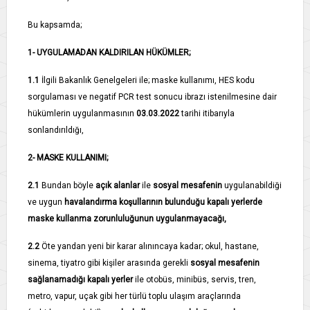
Bu kapsamda;
1- UYGULAMADAN KALDIRILAN HÜKÜMLER;
1.1­
İlgili Bakanlık Genelgeleri ile; maske kullanımı, HES kodu
sorgulaması ve negatif PCR test sonucu ibrazı istenilmesine dair
hükümlerin uygulanmasının
03.03.2022
tarihi itibarıyla
sonlandırıldığı,
2- MASKE KULLANIMI;
2.1­
Bundan böyle
açık alanlar
ile
sosyal mesafenin
uygulanabildiği
ve uygun
havalandırma koşullarının bulunduğu kapalı yerlerde
maske kullanma zorunluluğunun uygulanmayacağı,
2.2­
Öte yandan yeni bir karar alınıncaya kadar; okul, hastane,
sinema, tiyatro gibi kişiler arasında gerekli
sosyal mesafenin
sağlanamadığı kapalı yerler
ile otobüs, minibüs, servis, tren,
metro, vapur, uçak gibi her türlü toplu ulaşım araçlarında