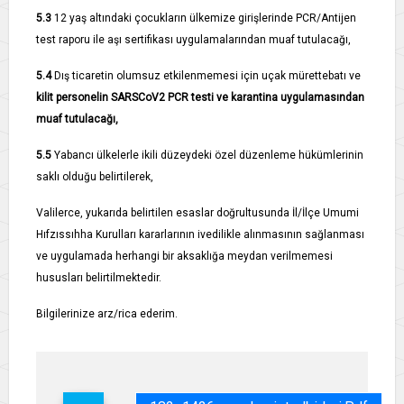
5.3­
12 yaş altındaki çocukların ülkemize girişlerinde PCR/Antijen
test raporu ile aşı sertifikası uygulamalarından muaf tutulacağı,
5.4­
Dış ticaretin olumsuz etkilenmemesi için uçak mürettebatı ve
kilit personelin SARS­CoV­2 PCR testi ve karantina uygulamasından
muaf tutulacağı,
5.5­
Yabancı ülkelerle ikili düzeydeki özel düzenleme hükümlerinin
saklı olduğu belirtilerek,
Valilerce, yukarıda belirtilen esaslar doğrultusunda İl/İlçe Umumi
Hıfzıssıhha Kurulları kararlarının ivedilikle alınmasının sağlanması
ve uygulamada herhangi bir aksaklığa meydan verilmemesi
hususları belirtilmektedir.
Bilgilerinize arz/rica ederim.