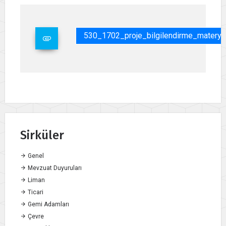
530_1702_proje_bilgilendirme_materyall
Sirküler
Genel
Mevzuat Duyuruları
Liman
Ticari
Gemi Adamları
Çevre