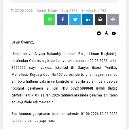
22-05-2026
Genel, Teknik
Sayı: 1397
Sirküler No: 432
A
Sayın Üyemiz,
Ulaştırma ve Altyapı Bakanlığı İstanbul Bölge Liman Başkanlığı
tarafından Odamıza gönderilen ve ekte sunulan 22.05.2026 tarihli
3665962 sayılı yazıda; İstanbul ili, Sarıyer ilçesi, Yeniköy
Mahallesi, Köybaşı Cad. No:107 adresinde bulunan taşınmazın su
altı boru hattının bakımı ve kontrolü amacıyla su altında video ve
fotoğraf çekilmesi işi için
TDS 502(1509968) isimli dalgıç
gemisi
ile 01-10 Haziran 2026 tarihleri arasında çalışma izni talep
edildiği ifade edilmektedir.
Söz konusu çalışmanın belirtilen adreste 01.06.2026-10.06.2026
tarihleri arasında yapılması;