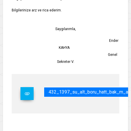
Bilgilerinize arz ve rica ederim.
Saygılarımla,
Ender
KAHYA
Genel
Sekreter V.
432_1397_su_alt_boru_hatt_bak_m_al_