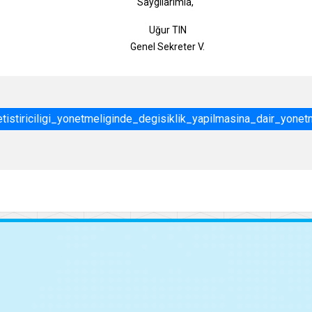
gılarımla,
ur TIN
 Sekreter V.
istiriciligi_yonetmeliginde_degisiklik_yapilmasina_dair_yonet