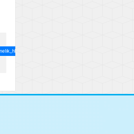
melik_hk.pdf