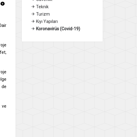
Teknik
Turizm
Kıyı Yapıları
Dair
Koronavirüs (Covid-19)
roje
fet,
roje
elge
i de
 ve