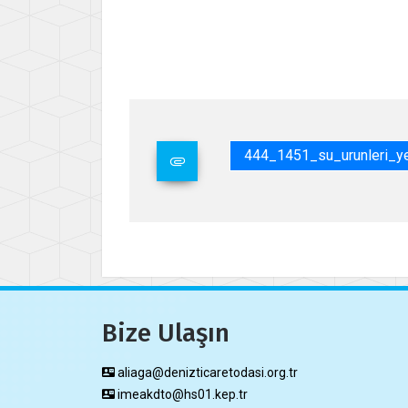
Say
Uğ
Genel
444_1451_su_urunleri_yet
Bize Ulaşın
aliaga@denizticaretodasi.org.tr
imeakdto@hs01.kep.tr