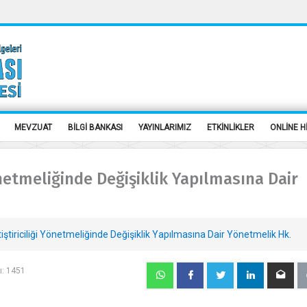
MEVZUAT
BİLGİ BANKASI
YAYINLARIMIZ
ETKİNLİKLER
ONLİNE H
Yönetmeliğinde Değişiklik Yapılmasına Dair
iştiriciliği Yönetmeliğinde Değişiklik Yapılmasına Dair Yönetmelik Hk.
ı: 1451