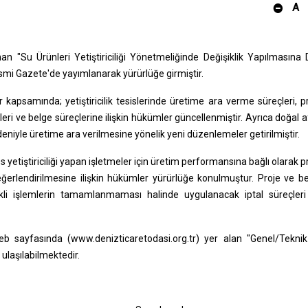
A
 "Su Ürünleri Yetiştiriciliği Yönetmeliğinde Değişiklik Yapılmasına 
esmi Gazete'de yayımlanarak yürürlüğe girmiştir.
apsamında; yetiştiricilik tesislerinde üretime ara verme süreçleri, p
mleri ve belge süreçlerine ilişkin hükümler güncellenmiştir. Ayrıca doğal a
deniyle üretime ara verilmesine yönelik yeni düzenlemeler getirilmiştir.
s yetiştiriciliği yapan işletmeler için üretim performansına bağlı olarak p
eğerlendirilmesine ilişkin hükümler yürürlüğe konulmuştur. Proje ve b
rekli işlemlerin tamamlanmaması halinde uygulanacak iptal süreçler
sayfasında (www.denizticaretodasi.org.tr) yer alan "Genel/Teknik
ulaşılabilmektedir.