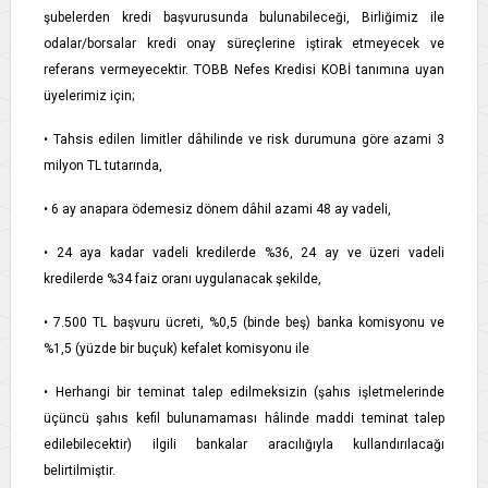
şubelerden kredi başvurusunda bulunabileceği, Birliğimiz ile
odalar/borsalar kredi onay süreçlerine iştirak etmeyecek ve
referans vermeyecektir. TOBB Nefes Kredisi KOBİ tanımına uyan
üyelerimiz için;
• Tahsis edilen limitler dâhilinde ve risk durumuna göre azami 3
milyon TL tutarında,
• 6 ay anapara ödemesiz dönem dâhil azami 48 ay vadeli,
• 24 aya kadar vadeli kredilerde %36, 24 ay ve üzeri vadeli
kredilerde %34 faiz oranı uygulanacak şekilde,
• 7.500 TL başvuru ücreti, %0,5 (binde beş) banka komisyonu ve
%1,5 (yüzde bir buçuk) kefalet komisyonu ile
• Herhangi bir teminat talep edilmeksizin (şahıs işletmelerinde
üçüncü şahıs kefil bulunamaması hâlinde maddi teminat talep
edilebilecektir) ilgili bankalar aracılığıyla kullandırılacağı
belirtilmiştir.