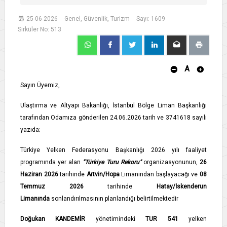
25-06-2026
Genel, Güvenlik, Turizm
Sayı: 1609
Sirküler No: 513
A
Sayın Üyemiz,
Ulaştırma ve Altyapı Bakanlığı, İstanbul Bölge Liman Başkanlığı
tarafından Odamıza gönderilen 24.06.2026 tarih ve 3741618 sayılı
yazıda;
Türkiye Yelken Federasyonu Başkanlığı 2026 yılı faaliyet
programında yer alan
"Türkiye Turu Rekoru"
organizasyonunun,
26
Haziran 2026
tarihinde
Artvin/Hopa
Limanından başlayacağı ve
08
Temmuz 2026
tarihinde
Hatay/İskenderun
Limanında
sonlandırılmasının planlandığı belirtilmektedir
Doğukan KANDEMİR
yönetimindeki
TUR 541
yelken