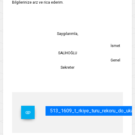
Bilgilerinize arz ve rica ederim.
Saygılarımla,
İsmet
SALİHOĞLU
Genel
Sekreter
513_1609_t_rkiye_turu_rekoru_do_uka